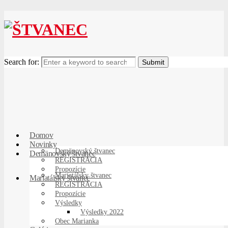
Search for:
Domov
Novinky
Demänovský štvanec
Demänovský štvanec
REGISTRÁCIA
Propozície
Mariatálsky štvanec
Mariatálsky štvanec
REGISTRÁCIA
Propozície
Výsledky
Výsledky 2022
Obec Marianka