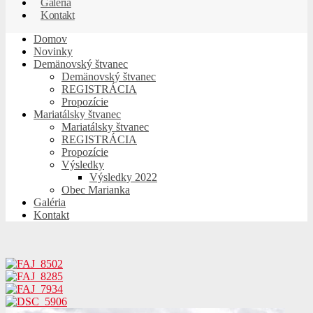
Galéria
Kontakt
Domov
Novinky
Demänovský štvanec
Demänovský štvanec
REGISTRÁCIA
Propozície
Mariatálsky štvanec
Mariatálsky štvanec
REGISTRÁCIA
Propozície
Výsledky
Výsledky 2022
Obec Marianka
Galéria
Kontakt