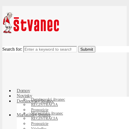
Search for:
Domov
Novinky
Demänovský štvanec
Demänovský štvanec
REGISTRÁCIA
Propozície
Mariatálsky štvanec
Mariatálsky štvanec
REGISTRÁCIA
Propozície
Výsledky