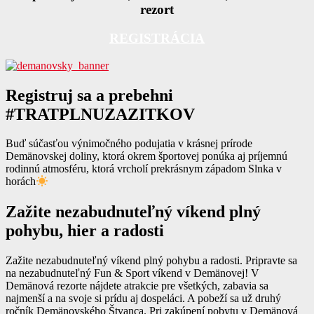
rezort
REGISTRÁCIA
R
egistruj sa a prebehni
#TRATPLNUZAZITKOV
Buď súčasťou výnimočného podujatia v krásnej prírode
Demänovskej doliny, ktorá okrem športovej ponúka aj príjemnú
rodinnú atmosféru, ktorá vrcholí prekrásnym západom Slnka v
horách
Z
ažite nezabudnuteľný víkend plný
pohybu, hier a radosti
Zažite nezabudnuteľný víkend plný pohybu a radosti. Pripravte sa
na nezabudnuteľný Fun & Sport víkend v Demänovej! V
Demänová rezorte nájdete atrakcie pre všetkých, zabavia sa
najmenší a na svoje si prídu aj dospeláci. A pobeží sa už druhý
ročník Demänovského Štvanca. Pri zakúpení pobytu v Demänová