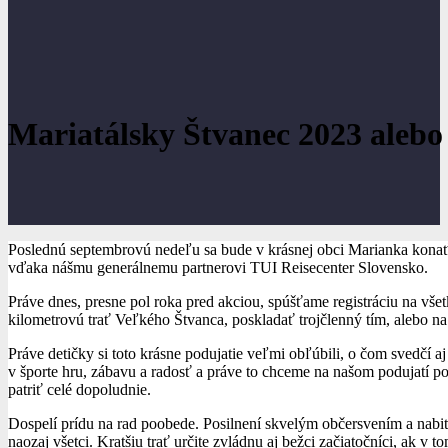
Mariatálsky Štvanec 2023 alebo
Poslednú septembrovú nedeľu sa bude v krásnej obci Marianka konať 
vďaka nášmu generálnemu partnerovi TUI Reisecenter Slovensko.
Práve dnes, presne pol roka pred akciou, spúšťame registráciu na vše
kilometrovú trať Veľkého Štvanca, poskladať trojčlenný tím, alebo na št
Práve detičky si toto krásne podujatie veľmi obľúbili, o čom svedčí aj
v športe hru, zábavu a radosť a práve to chceme na našom podujatí 
patriť celé dopoludnie.
Dospelí prídu na rad poobede. Posilnení skvelým občersvením a nabití 
naozaj všetci. Kratšiu trať určite zvládnu aj bežci začiatočníci, ak v 