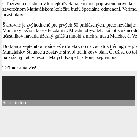
súťaživých účastníkov ktorejkoľvek trate máme pripravenú novinku – 
záverečnom Mariatálskom kolečku budú špeciálne odmenení. Veríme, 
účastníkov.
Štartovné je zvýhodnené pre prvých 50 prihlásených, preto neváhajte
Marianky bežia ako vždy zdarma. Miestni obyvatelia sú totiž už neodd
účastníkov navaria úžasný guláš a mnohí z nich si trasu Malého, či 
Do konca septembra je síce ešte ďaleko, no na začiatok tréningu je prá
Mariatálsky Štvanec a zostavte si svoj tréningový plán. Či už sa do t
na krásnej trati v lesoch Malých Karpát na konci septembra.
Tešíme sa na vás!
Scroll to top