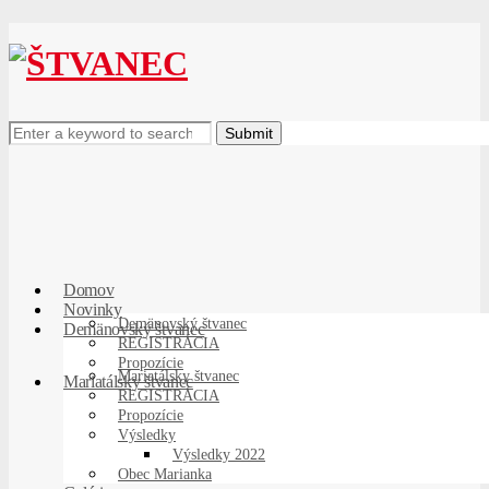
Search
for:
Domov
Novinky
Demänovský štvanec
Demänovský štvanec
REGISTRÁCIA
Propozície
Mariatálsky štvanec
Mariatálsky štvanec
REGISTRÁCIA
Propozície
Výsledky
Výsledky 2022
Obec Marianka